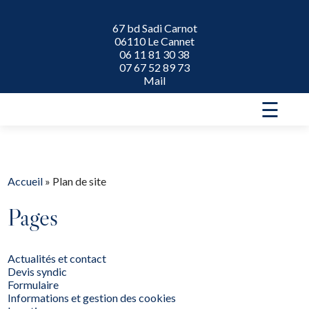
67 bd Sadi Carnot
06110 Le Cannet
06 11 81 30 38
07 67 52 89 73
Mail
☰
Accueil
»
Plan de site
Pages
Actualités et contact
Devis syndic
Formulaire
Informations et gestion des cookies