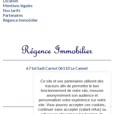
Location
Mentions légales
Nos tarifs
Partenaires
Régence Immobilier
67 bd Sadi Carnot
06110 Le Cannet
06 11 81 30 38
Ce site et ses partenaires utilisent des
07 67 52 89 73
traceurs afin de permettre le bon
fonctionnement de notre site, mesurer
accueil@regencimmo.fr
anonymement son audience et
personnaliser votre expérience sur notre
site. Vous pouvez accepter ces cookies,
continuer sans accepter (valant refus) ou
Contactez-nous